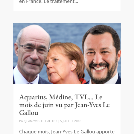
en France. Le traitement...
Aquarius, Médine, TVL… Le
mois de juin vu par Jean-Yves Le
Gallou
PAR
JEAN-YVES LE GALLOU
|
5 JUILLET 2018
Chaque mois, Jean-Yves Le Gallou apporte