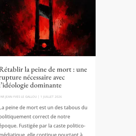
Rétablir la peine de mort : une
rupture nécessaire avec
l’idéologie dominante
PAR
JEAN-YVES LE GALLOU
|
1 JUILLET 2026
La peine de mort est un des tabous du
politiquement correct de notre
époque. Fustigée par la caste politico-
médiatique, elle continue pourtant à