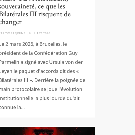
souveraineté, ce que les
Bilatérales III risquent de
changer
PAR
YVES LEJEUNE
|
6 JUILLET 2026
Le 2 mars 2026, à Bruxelles, le
président de la Confédération Guy
Parmelin a signé avec Ursula von der
Leyen le paquet d'accords dit des «
Bilatérales III ». Derrière la poignée de
main protocolaire se joue l'évolution
institutionnelle la plus lourde qu'ait
connue la...