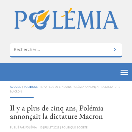
ACCUEIL
|
POLITIQUE
|
IL Y A PLUS DE CINQ ANS, POLÉMIA ANNONÇAIT LA DICTATURE
MACRON
Il y a plus de cinq ans, Polémia
annonçait la dictature Macron
PAR
POLÉMIA
|
10 JUILLET 2025
|
POLITIQUE
,
SOCIÉTÉ