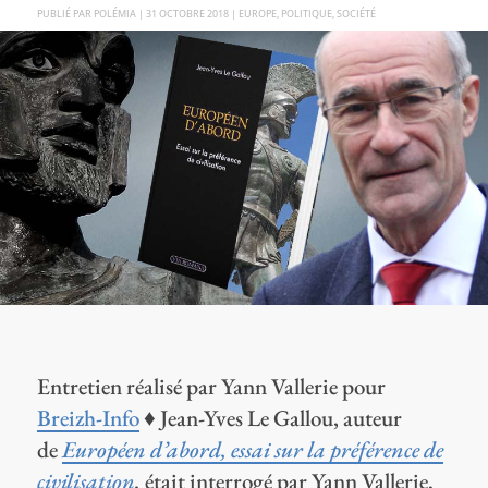
PAR
POLÉMIA
|
31 OCTOBRE 2018
|
EUROPE
,
POLITIQUE
,
SOCIÉTÉ
Entretien réalisé par Yann Vallerie pour
Breizh-Info
♦ Jean-Yves Le Gallou, auteur
de
Européen d’abord, essai sur la préférence de
civilisation
,
était interrogé par Yann Vallerie,