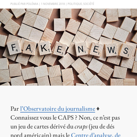
PAR
POLÉMIA
|
1 NOVEMBRE 2018
|
POLITIQUE
,
SOCIÉTÉ
Par
l’Observatoire du journalisme
♦
Connaissez vous le CAPS ? Non, ce n’est pas
un jeu de cartes dérivé du
craps
(jeu de dés
nord américain) mais le
Centre d’analyse, de