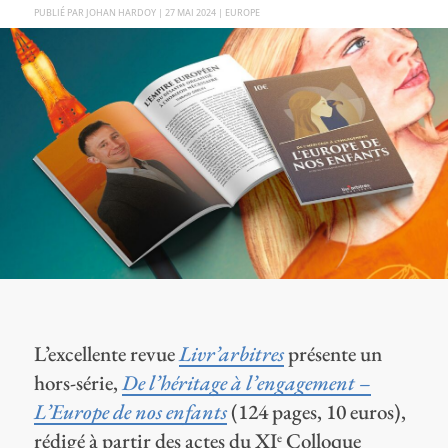
PAR
JOHAN HARDOY
|
27 MAI 2024
|
EUROPE
L’excellente revue
Livr’arbitres
présente un
hors-série,
De l’héritage à l’engagement –
L’Europe de nos enfants
(124 pages, 10 euros),
rédigé à partir des actes du XI
Colloque
e