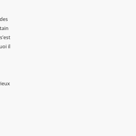
 des
tain
s’est
oi il
vieux