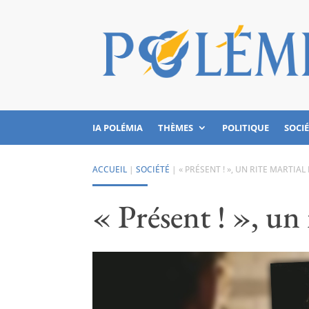
IA POLÉMIA
THÈMES
POLITIQUE
SOCI
ACCUEIL
|
SOCIÉTÉ
|
« PRÉSENT ! », UN RITE MARTIAL
« Présent ! », un 