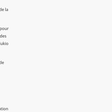
de la
 pour
 des
Yukio
 de
ation