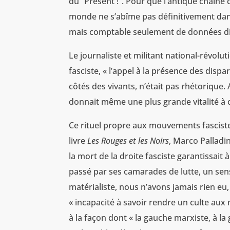
du “Présent !”. Pour que l’antique chaîne
monde ne s’abîme pas définitivement dans c
mais comptable seulement de données digi
Le journaliste et militant national-révolu
fasciste, « l’appel à la présence des dis
côtés des vivants, n’était pas rhétorique.
donnait même une plus grande vitalité à c
Ce rituel propre aux mouvements fasciste
livre
Les Rouges et les Noirs
, Marco Palladi
la mort de la droite fasciste garantissait 
passé par ses camarades de lutte, un sen
matérialiste, nous n’avons jamais rien eu
« incapacité à savoir rendre un culte aux 
à la façon dont « la gauche marxiste, à l