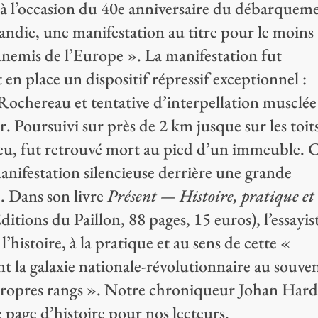
 à l’occasion du 40e anniversaire du débarquem
andie, une manifestation au titre pour le moins
nemis de l’Europe ». La manifestation fut
t en place un dispositif répressif exceptionnel :
Rochereau et tentative d’interpellation musclée
. Poursuivi sur près de 2 km jusque sur les toit
ieu, fut retrouvé mort au pied d’un immeuble. 
nifestation silencieuse derrière une grande
. Dans son livre
Présent — Histoire, pratique et
ditions du Paillon, 88 pages, 15 euros), l’essayis
l’histoire, à la pratique et au sens de cette «
ant la galaxie nationale-révolutionnaire au souve
propres rangs ». Notre chroniqueur Johan Har
te page d’histoire pour nos lecteurs.