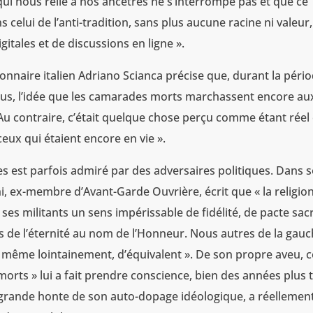
 qui nous relie à nos ancêtres ne s’interrompe pas et que ce
elui de l’anti-tradition, sans plus aucune racine ni valeur,
tales et de discussions en ligne ».
tionnaire italien Adriano Scianca précise que, durant la péri
parus, l’idée que les camarades morts marchassent encore au
 Au contraire, c’était quelque chose perçu comme étant réel 
eux qui étaient encore en vie ».
s est parfois admiré par des adversaires politiques. Dans 
ni, ex-membre d’Avant-Garde Ouvrière, écrit que « la religio
à ses militants un sens impérissable de fidélité, de pacte sac
s de l’éternité au nom de l’Honneur. Nous autres de la gau
, même lointainement, d’équivalent ». De son propre aveu, c
morts » lui a fait prendre conscience, bien des années plus 
a grande honte de son auto-dopage idéologique, a réellemen