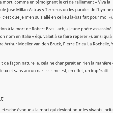
 la mort, comme en témoignent le cri de ralliement « Viva la
ole José Millán-Astray y Terreros ou les paroles de l’hymne 
, c’est que je m’en suis allé en ce lieu là-bas fait pour moi »).
on à la mort de Robert Brasillach, « jeune poète assassiné
on nom en Italie « équivalait à se faire repérer »), ainsi qu’à
e Arthur Moeller van den Bruck, Pierre Drieu La Rochelle, 
t de façon naturelle, cela ne changerait en rien la manière
érieux et sans aucun narcissisme est, en effet, un impératif
nt
Nietzsche évoque « la mort qui devient pour les vivants incit