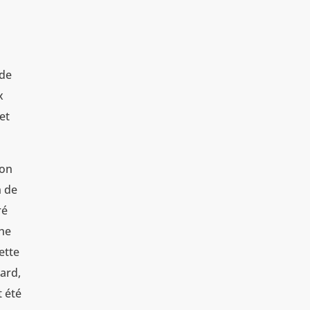
ode
x
et
son
n de
ré
che
ette
tard,
t été