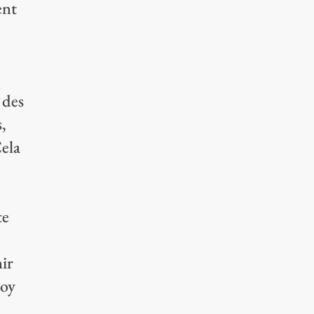
ent
 des
s,
Cela
te
nir
doy