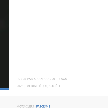
PAR
JOHAN HARDOY
|
7 AOÛT
2025
|
MÉDIATHÈQUE
,
SOCIÉTÉ
MOTS-CLEFS :
FASCISME