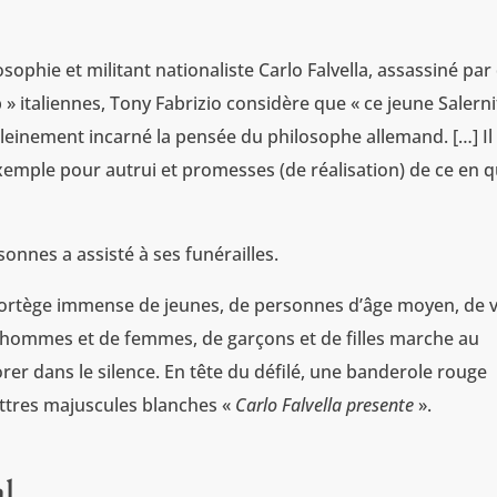
ophie et militant nationaliste Carlo Falvella, assassiné par
» italiennes, Tony Fabrizio considère que « ce jeune Salerni
pleinement incarné la pensée du philosophe allemand. […] Il 
xemple pour autrui et promesses (de réalisation) de ce en qu
sonnes a assisté à ses funérailles.
 cortège immense de jeunes, de personnes d’âge moyen, de 
 d’hommes et de femmes, de garçons et de filles marche au
rer dans le silence. En tête du défilé, une banderole rouge
ettres majuscules blanches «
Carlo Falvella presente
».
al