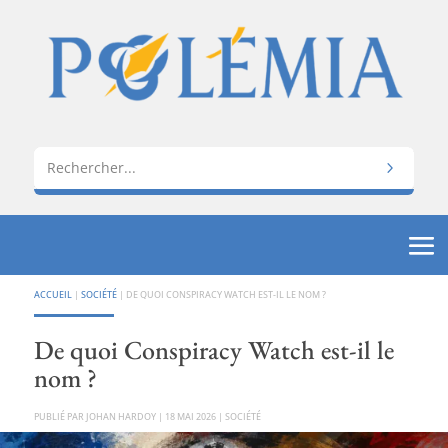
ACCUEIL
|
SOCIÉTÉ
|
DE QUOI CONSPIRACY WATCH EST-IL LE NOM ?
De quoi Conspiracy Watch est-il le
nom ?
PAR
JOHAN HARDOY
|
18 MAI 2026
|
SOCIÉTÉ