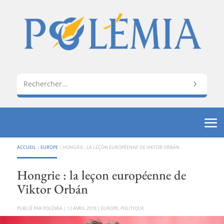
ACCUEIL
|
EUROPE
|
HONGRIE : LA LEÇON EUROPÉENNE DE VIKTOR ORBÁN
Hongrie : la leçon européenne de
Viktor Orbán
PAR
POLÉMIA
|
12 AVRIL 2018
|
EUROPE
,
POLITIQUE