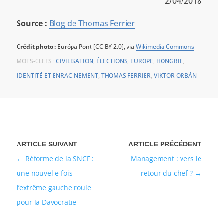
12/04/2018
Source :
Blog de Thomas Ferrier
Crédit photo :
Európa Pont [CC BY 2.0], via
Wikimedia Commons
MOTS-CLEFS :
CIVILISATION
,
ÉLECTIONS
,
EUROPE
,
HONGRIE
,
IDENTITÉ ET ENRACINEMENT
,
THOMAS FERRIER
,
VIKTOR ORBÁN
Réforme de la SNCF :
Management : vers le
une nouvelle fois
retour du chef ?
l’extrême gauche roule
pour la Davocratie