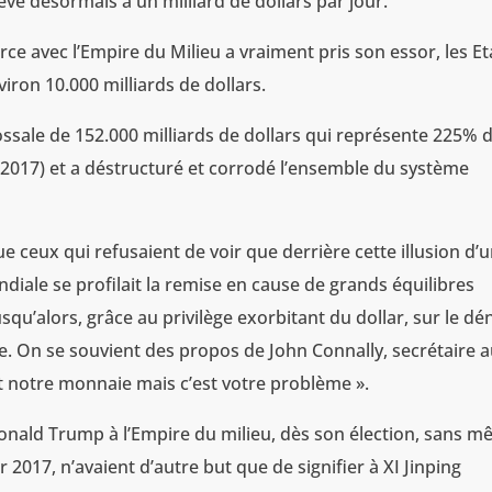
lève désormais à un milliard de dollars par jour.
ce avec l’Empire du Milieu a vraiment pris son essor, les Et
iron 10.000 milliards de dollars.
ossale de 152.000 milliards de dollars qui représente 225% 
 2017) et a déstructuré et corrodé l’ensemble du système
e ceux qui refusaient de voir que derrière cette illusion d’
diale se profilait la remise en cause de grands équilibres
qu’alors, grâce au privilège exorbitant du dollar, sur le dé
ne. On se souvient des propos de John Connally, secrétaire 
st notre monnaie mais c’est votre problème ».
 Donald Trump à l’Empire du milieu, dès son élection, sans 
 2017, n’avaient d’autre but que de signifier à XI Jinping