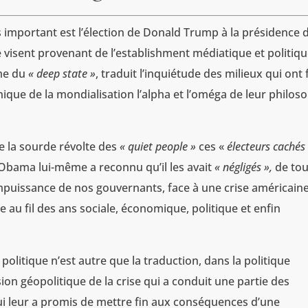
 important est l’élection de Donald Trump à la présidence 
e visent provenant de l’establishment médiatique et politiqu
me du
« deep state »
, traduit l’inquiétude des milieux qui ont 
que de la mondialisation l’alpha et l’oméga de leur philos
de la sourde révolte des
« quiet people »
ces «
électeurs cachés 
 Obama lui-même a reconnu qu’il les avait
« négligés »,
de to
impuissance de nos gouvernants, face à une crise américaine
e au fil des ans sociale, économique, politique et enfin
olitique n’est autre que la traduction, dans la politique
ion géopolitique de la crise qui a conduit une partie des
qui leur a promis de mettre fin aux conséquences d’une