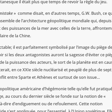
anesque il était plus que temps de revoir la règle du jeu.
mistake
» comme disait, en d’autres temps, G.W. Bush, ce q
semble de l’architecture géopolitique mondiale qui, depuis
 des puissances de la mer avec celles de la terre, affronte
aire de la Chine.
ctable; il est parfaitement symbolisé par l’image du piège d
r si les deux antagonistes auront la sagesse d’éviter ce piè
e la puissance des acteurs, le sort de la planète est en cau
rait, en ce XXIe siècle nucléarisé et peuplé de plus de sept
flit entre Sparte et Athènes et surtout de son issue…
opolitique américaine d’hégémonie telle qu’elle fut pratiqu
, au cours du dernier siècle se fonde sur la notion de «
t-à-dire d’endiguement ou de refoulement. Cette notion
de s’est appliquée, pour l’essentiel, à l’Union soviétique. Ell