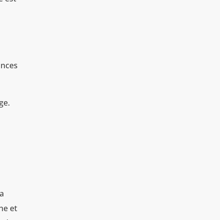
ances
ge.
la
he et