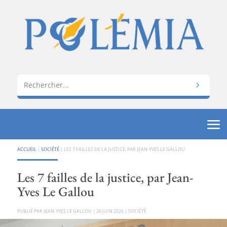
ACCUEIL
|
SOCIÉTÉ
|
LES 7 FAILLES DE LA JUSTICE, PAR JEAN-YVES LE GALLOU
Les 7 failles de la justice, par Jean-
Yves Le Gallou
PAR
JEAN-YVES LE GALLOU
|
26 JUIN 2026
|
SOCIÉTÉ