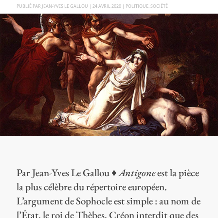
PAR
JEAN-YVES LE GALLOU
|
24 AVRIL 2020
|
POLITIQUE
,
SOCIÉTÉ
Par Jean-Yves Le Gallou ♦
Antigone
est la pièce
la plus célèbre du répertoire européen.
L’argument de Sophocle est simple : au nom de
l’État, le roi de Thèbes, Créon interdit que des