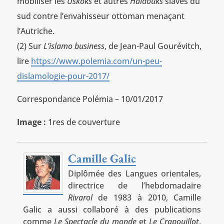
mobiliser les
Uskoks
et autres
Haïdouks
slaves du
sud contre l’envahisseur ottoman menaçant
l’Autriche.
(2) Sur
L’islamo business
, de Jean-Paul Gourévitch,
lire
https://www.polemia.com/un-peu-
dislamologie-pour-2017/
Correspondance Polémia – 10/01/2017
Image :
1res de couverture
Camille Galic
Diplômée des Langues orientales,
directrice de l’hebdomadaire
Rivarol
de 1983 à 2010, Camille
Galic a aussi collaboré à des publications
comme
Le Spectacle du monde
et
Le Crapouillot
.