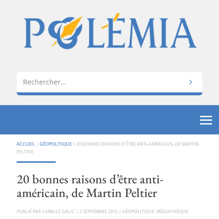
ACCUEIL
|
GÉOPOLITIQUE
|
20 BONNES RAISONS D’ÊTRE ANTI-AMÉRICAIN, DE MARTIN
PELTIER
20 bonnes raisons d’être anti-
américain, de Martin Peltier
PAR
CAMILLE GALIC
|
2 SEPTEMBRE 2015
|
GÉOPOLITIQUE
,
MÉDIATHÈQUE