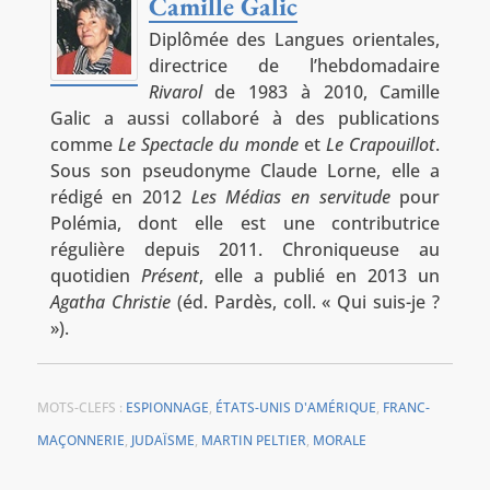
Camille Galic
Diplômée des Langues orientales,
directrice de l’hebdomadaire
Rivarol
de 1983 à 2010, Camille
Galic a aussi collaboré à des publications
comme
Le Spectacle du monde
et
Le Crapouillot
.
Sous son pseudonyme Claude Lorne, elle a
rédigé en 2012
Les Médias en servitude
pour
Polémia, dont elle est une contributrice
régulière depuis 2011. Chroniqueuse au
quotidien
Présent
, elle a publié en 2013 un
Agatha Christie
(éd. Pardès, coll. « Qui suis-je ?
»).
MOTS-CLEFS :
ESPIONNAGE
,
ÉTATS-UNIS D'AMÉRIQUE
,
FRANC-
MAÇONNERIE
,
JUDAÏSME
,
MARTIN PELTIER
,
MORALE