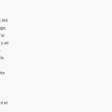
t été
age,
’ai
 y ait
a
 le
ête
ré et