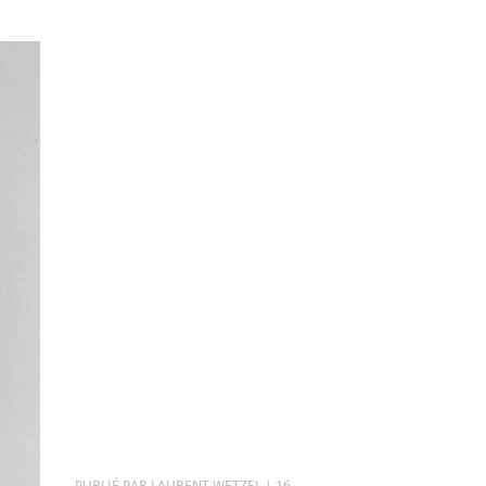
PAR
LAURENT WETZEL
|
16