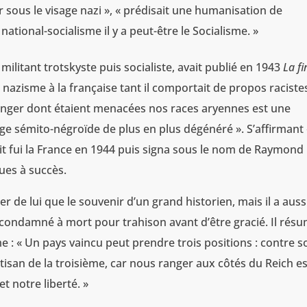
nir sous le visage nazi », « prédisait une humanisation de
 national-socialisme il y a peut-être le Socialisme. »
ilitant trotskyste puis socialiste, avait publié en 1943
La fi
 nazisme à la française tant il comportait de propos raciste
danger dont étaient menacées nos races aryennes est une
e sémito-négroïde de plus en plus dégénéré ». S’affirmant 
ait fui la France en 1944 puis signa sous le nom de Raymond
ues à succès.
r de lui que le souvenir d’un grand historien, mais il a auss
e condamné à mort pour trahison avant d’être gracié. Il résu
e : « Un pays vaincu peut prendre trois positions : contre s
rtisan de la troisième, car nous ranger aux côtés du Reich es
 notre liberté. »