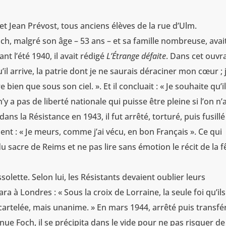
 et Jean Prévost, tous anciens élèves de la rue d’Ulm.
ch, malgré son âge – 53 ans – et sa famille nombreuse, avai
t l’été 1940, il avait rédigé
L’Étrange défaite
. Dans cet ouvr
’il arrive, la patrie dont je ne saurais déraciner mon cœur ; j
bien que sous son ciel. ». Et il concluait : « Je souhaite qu’il
y a pas de liberté nationale qui puisse être pleine si l’on n’
ans la Résistance en 1943, il fut arrêté, torturé, puis fusillé
ment : « Je meurs, comme j’ai vécu, en bon Français ». Ce qui
du sacre de Reims et ne pas lire sans émotion le récit de la f
olette. Selon lui, les Résistants devaient oublier leurs
ra à Londres : « Sous la croix de Lorraine, la seule foi qu’ils
écartelée, mais unanime. » En mars 1944, arrêté puis transfé
ue Foch, il se précipita dans le vide pour ne pas risquer de