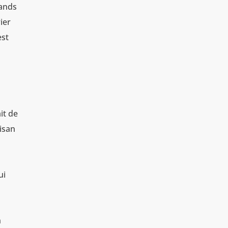
mands
ier
est
it de
tisan
ui
n