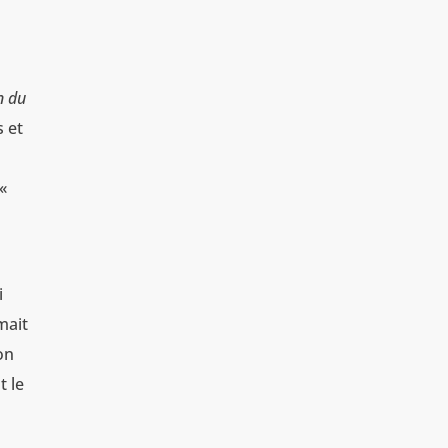
n du
s et
«
i
mait
on
t le