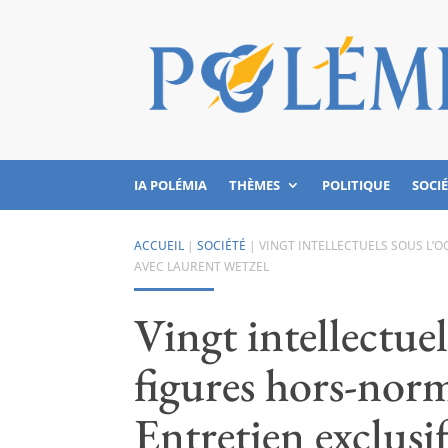
IA POLÉMIA
THÈMES
POLITIQUE
SOCI
ACCUEIL
|
SOCIÉTÉ
|
VINGT INTELLECTUELS SOUS L’O
AVEC LAURENT WETZEL
Vingt intellectue
figures hors-norme
Entretien exclusi