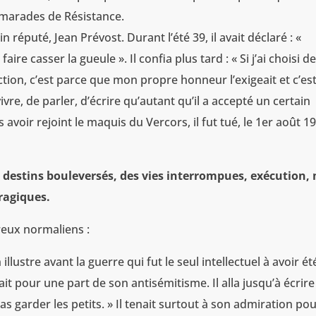
amarades de Résistance.
 réputé, Jean Prévost. Durant l’été 39, il avait déclaré : «
aire casser la gueule ». Il confia plus tard : « Si j’ai choisi d
ction, c’est parce que mon propre honneur l’exigeait et c’es
vre, de parler, d’écrire qu’autant qu’il a accepté un certain
avoir rejoint le maquis du Vercors, il fut tué, le 1er août 1
s destins bouleversés, des vies interrompues, exécution,
ragiques.
reux normaliens :
 illustre avant la guerre qui fut le seul intellectuel à avoir ét
t pour une part de son antisémitisme. Il alla jusqu’à écrire :
as garder les petits. » Il tenait surtout à son admiration pou