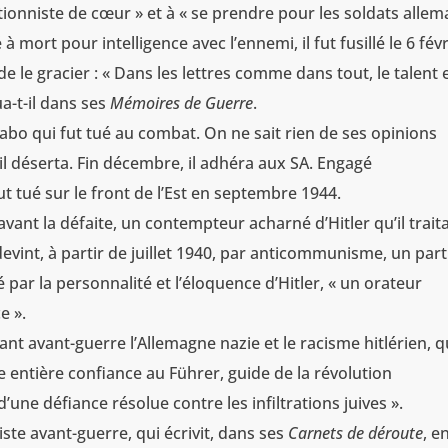
rationniste de cœur » et à « se prendre pour les soldats alle
 mort pour intelligence avec l’ennemi, il fut fusillé le 6 févr
de le gracier : « Dans les lettres comme dans tout, le talent 
ua-t-il dans ses
Mémoires de Guerre
.
ollabo qui fut tué au combat. On ne sait rien de ses opinions
 il déserta. Fin décembre, il adhéra aux SA. Engagé
t tué sur le front de l’Est en septembre 1944.
, avant la défaite, un contempteur acharné d’Hitler qu’il traita
devint, à partir de juillet 1940, par anticommunisme, un par
é par la personnalité et l’éloquence d’Hitler, « un orateur
e ».
ant avant-guerre l’Allemagne nazie et le racisme hitlérien, q
t une entière confiance au Führer, guide de la révolution
’une défiance résolue contre les infiltrations juives ».
ste avant-guerre, qui écrivit, dans ses
Carnets de déroute
, e