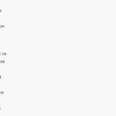
e
e
son
c ce
sse
t
re
s