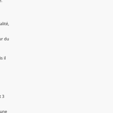
é.
alité,
ur du
s il
t 3
 une