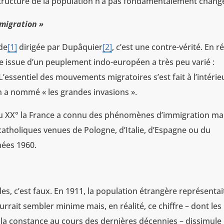
 structure de la population n’a pas fondamentalement chang
mmigration »
de
[1]
dirigée par Dupâquier
[2]
, c’est une contre-vérité. En ré
se issue d’un peuplement indo-européen a très peu varié :
’essentiel des mouvements migratoires s’est fait à l’intérie
n a nommé « les grandes invasions ».
ut du XX° la France a connu des phénomènes d’immigration mai
 catholiques venues de Pologne, d’Italie, d’Espagne ou du
nées 1960.
les, c’est faux. En 1911, la population étrangère représentai
urrait sembler minime mais, en réalité, ce chiffre – dont les
r la constance au cours des dernières décennies – dissimule