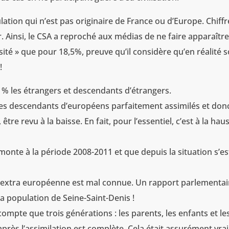
lation qui n’est pas originaire de France ou d’Europe. Chiffr
 Ainsi, le CSA a reproché aux médias de ne faire apparaîtr
rsité » que pour 18,5%, preuve qu’il considère qu’en réalité 
!
5 % les étrangers et descendants d’étrangers.
les descendants d’européens parfaitement assimilés et don
tre revu à la baisse. En fait, pour l’essentiel, c’est à la hau
onte à la période 2008-2011 et que depuis la situation s’es
e extra européenne est mal connue. Un rapport parlementai
a population de Seine-Saint-Denis !
ompte que trois générations : les parents, les enfants et le
près l’assimilation est complète. Cela était assurément vrai