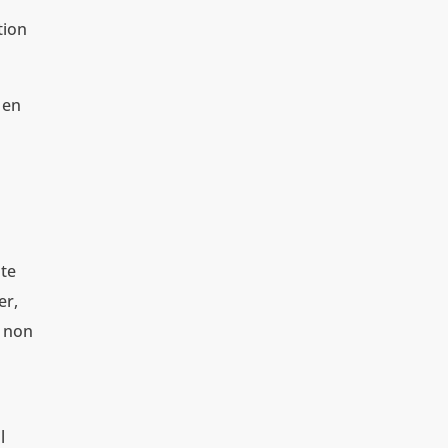
tion
 en
ate
er,
t non
l