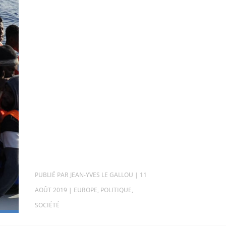
PAR
JEAN-YVES LE GALLOU
|
11
AOÛT 2019
|
EUROPE
,
POLITIQUE
,
SOCIÉTÉ