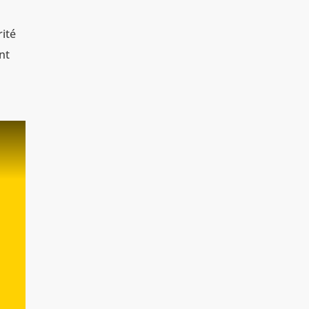
rité
nt