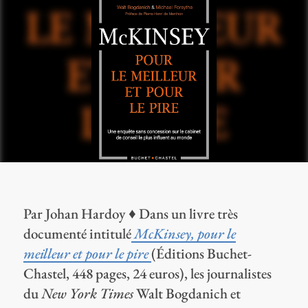
Par Johan Hardoy ♦ Dans un livre très
documenté intitulé
McKinsey, pour le
meilleur et pour le pire
(Éditions Buchet-
Chastel, 448 pages, 24 euros), les journalistes
du
New York Times
Walt Bogdanich et