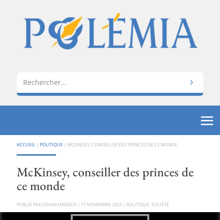
ACCUEIL
|
POLITIQUE
|
MCKINSEY, CONSEILLER DES PRINCES DE CE MONDE
McKinsey, conseiller des princes de
ce monde
PAR
JOHAN HARDOY
|
17 NOVEMBRE 2023
|
POLITIQUE
,
SOCIÉTÉ