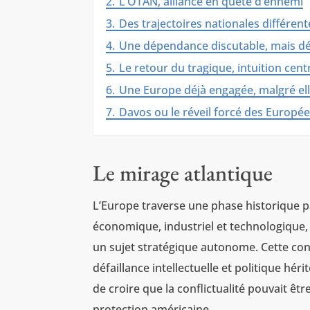
2.
L’OTAN, alliance en quête d’ennemi
3.
Des trajectoires nationales différe
4.
Une dépendance discutable, mais dé
5.
Le retour du tragique, intuition cent
6.
Une Europe déjà engagée, malgré el
7.
Davos ou le réveil forcé des Europé
Le mirage atlantique
L’Europe traverse une phase historique pa
économique, industriel et technologique,
un sujet stratégique autonome. Cette cont
défaillance intellectuelle et politique héri
de croire que la conflictualité pouvait êtr
protection américaine.