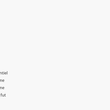
ntiel
mme
une
 fut