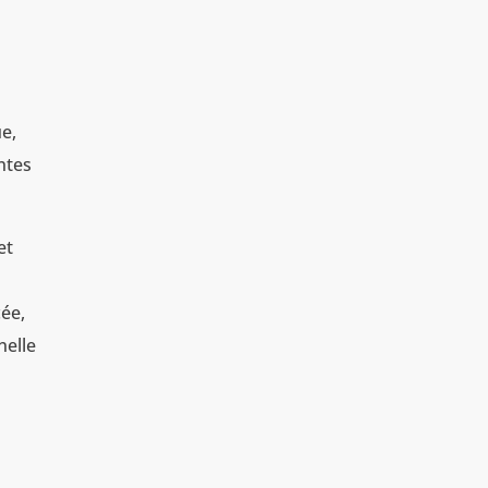
e,
ntes
et
cée,
nelle