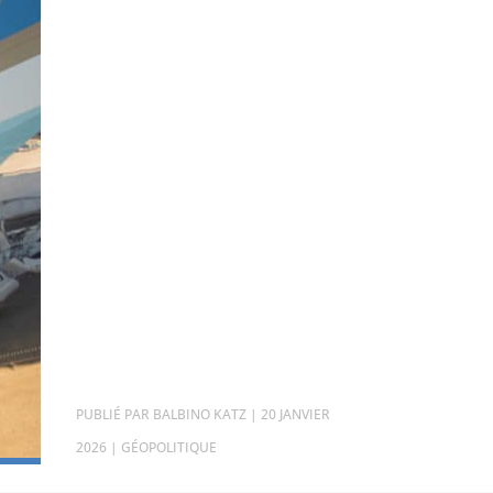
PAR
BALBINO KATZ
|
20 JANVIER
2026
|
GÉOPOLITIQUE