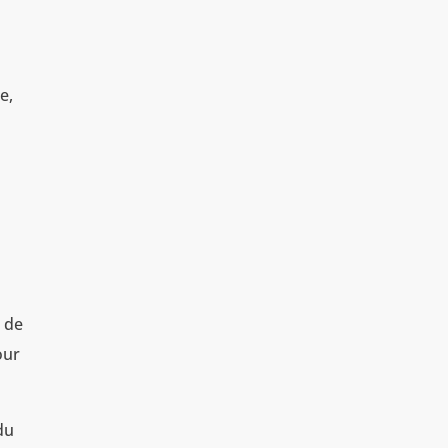
e,
s
s de
our
du