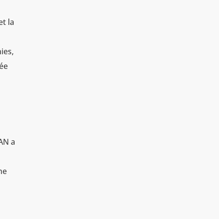
t la
ies,
mée
TAN a
ne