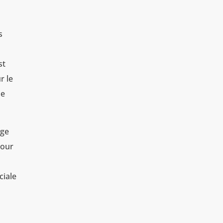
s
st
r le
de
age
pour
ciale