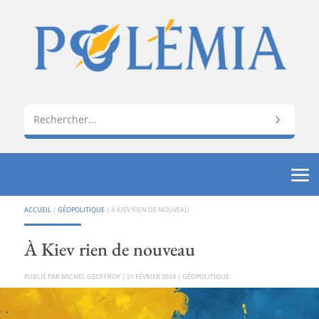
ACCUEIL
|
GÉOPOLITIQUE
|
À KIEV RIEN DE NOUVEAU
À Kiev rien de nouveau
PAR
MICHEL GEOFFROY
|
21 FÉVRIER 2014
|
GÉOPOLITIQUE