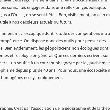
ns, ayant été régulièrement dans la partie occidentale de la
 personnalités engagées dans une réflexion géopolitique.
çus à l’Ouest, on se sent bête… Bon, visiblement, on n’en 
 utile à nos décideurs actuels ou futurs.
ésolument macroscopique dont l’étude des compétitions intra
 compétence. On dispose donc des outils pour penser des
es. Bien évidemment, les géopoliticiens non écologues sont
tèmes et l’écologie en général. Que ces derniers écrivent sur 
nerait un souffle à un courant phagocyté par le gauchisme 
rophisme depuis plus de 40 ans. Pour nous, une écosociété 
les homogènes écosystémiquement.
raphie. C’est par l’association de la géographie et de la théo