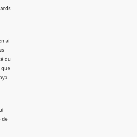
nards
en ai
es
té du
t que
aya.
ui
e de