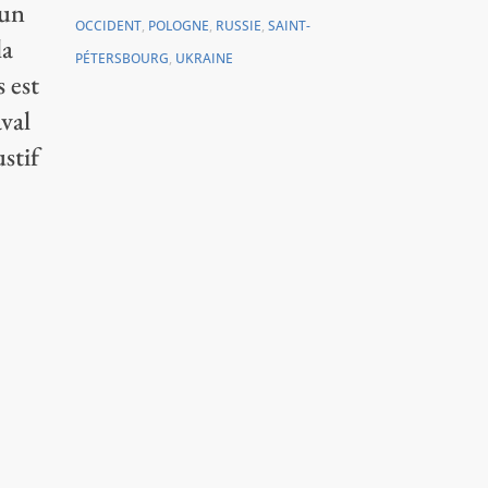
 un
OCCIDENT
,
POLOGNE
,
RUSSIE
,
SAINT-
la
PÉTERSBOURG
,
UKRAINE
 est
aval
stif