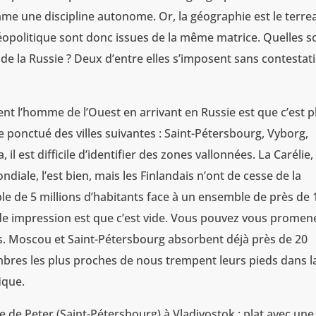
me une discipline autonome. Or, la géographie est le terre
géopolitique sont donc issues de la même matrice. Quelles s
 de la Russie ? Deux d’entre elles s’imposent sans contestat
t l’homme de l’Ouest en arrivant en Russie est que c’est pl
 ponctué des villes suivantes : Saint-Pétersbourg, Vyborg,
 est difficile d’identifier des zones vallonnées. La Carélie,
iale, l’est bien, mais les Finlandais n’ont de cesse de la
le de 5 millions d’habitants face à un ensemble de près de 
onde impression est que c’est vide. Vous pouvez vous promen
. Moscou et Saint-Pétersbourg absorbent déjà près de 20
mbres les plus proches de nous trempent leurs pieds dans l
ique.
de Peter (Saint-Pétersbourg) à Vladivostok : plat avec une