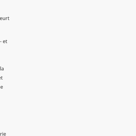
meurt
- et
la
et
ne
rie