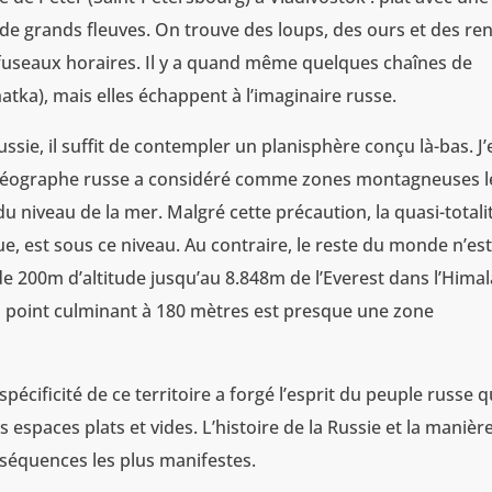
s de grands fleuves. On trouve des loups, des ours et des re
fuseaux horaires. Il y a quand même quelques chaînes de
tka), mais elles échappent à l’imaginaire russe.
ssie, il suffit de contempler un planisphère conçu là-bas. J’
 géographe russe a considéré comme zones montagneuses l
u niveau de la mer. Malgré cette précaution, la quasi-totali
ue, est sous ce niveau. Au contraire, le reste du monde n’es
e 200m d’altitude jusqu’au 8.848m de l’Everest dans l’Himal
n point culminant à 180 mètres est presque une zone
cificité de ce territoire a forgé l’esprit du peuple russe q
 espaces plats et vides. L’histoire de la Russie et la manièr
nséquences les plus manifestes.