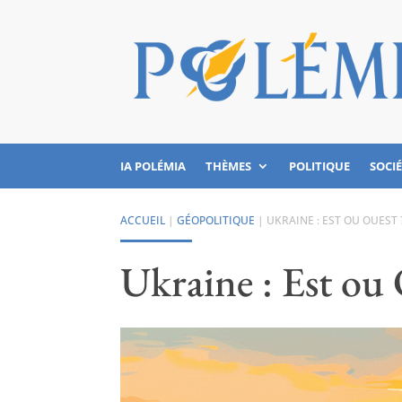
IA POLÉMIA
THÈMES
POLITIQUE
SOCI
ACCUEIL
|
GÉOPOLITIQUE
|
UKRAINE : EST OU OUEST 
Ukraine : Est ou 