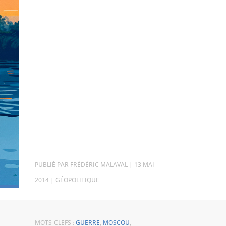
PAR
FRÉDÉRIC MALAVAL
|
13 MAI
2014
|
GÉOPOLITIQUE
MOTS-CLEFS :
GUERRE
,
MOSCOU
,