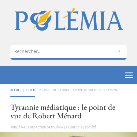
ACCUEIL
|
SOCIÉTÉ
|
TYRANNIE MÉDIATIQUE : LE POINT DE VUE DE ROBERT MÉNARD
Tyrannie médiatique : le point de
vue de Robert Ménard
PAR
LA RÉDACTION DE POLÉMIA
|
5 AVRIL 2013
|
SOCIÉTÉ