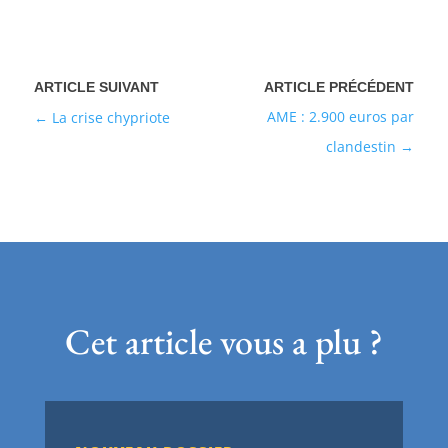
AME : 2.900 euros par
La crise chypriote
clandestin
Cet article vous a plu ?