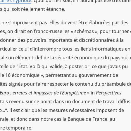
aire chypriote
. Quoi qu’il en soit, il n’aurait pas été très diffi
 qui soit réellement étanche.
 ne s’improvisent pas. Elles doivent être élaborées par des
s, on dirait en franco-russe les « schémas », pour tourner
donner des pouvoirs importants et discrétionnaires à la
iculier celui d’interrompre tous les liens informatiques en
rale un élément clef de la sécurité économique du pays qui 
e de l’État. Voilà qui valide, à posteriori ce que j’avais pu
rticle 16 économique », permettant au gouvernement de
aités signés pour faire respecter le contenu du préambule de
l’Euro : erreurs et impasses de l’Européisme
» in
Perspectives
J’étais revenu sur ce point dans un document de travail diffu
ro…
“. Il est clair que les mesures nécessaires imposent de
ale, et donc dans notre cas la Banque de France, au
re temporaire.