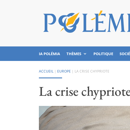
IA POLÉMIA
THÈMES
POLITIQUE
SOCI
ACCUEIL
|
EUROPE
|
LA CRISE CHYPRIOTE
La crise chypriot