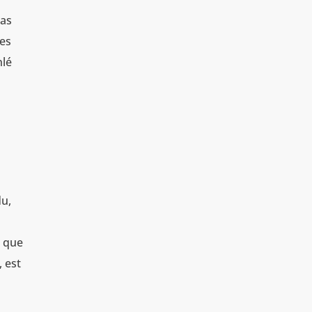
pas
des
nlé
du,
e que
, est