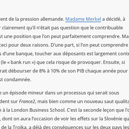
ment de la pression allemande.
Madame Merkel
a décidé, à
r clairement qu’il n’était pas question que le contribuable
st une position que l’on peut parfaitement comprendre. Ma
et ceci pour deux raisons. D’une part, si l’on peut comprendr
res d’une banque, toucher aux déposants est largement cont
(le « bank run ») que cela risque de provoquer. Ensuite, si
devrait débourser de 8% à 10% de son PIB chaque année pour
est condamnée.
me un épisode mineur dans un processus qui serait sous
ident sur
France2
, mais bien comme un nouveau saut qualita
 à la London Business School. C’est la seconde leçon que l’
f, dont on aura l’occasion de voir les effets sur la Slovénie qu
de la Troïka, a déjà des conséquences sur les deux pays le