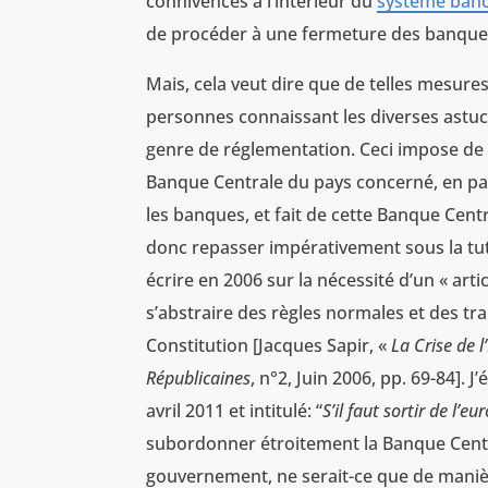
connivences à l’intérieur du
système banc
de procéder à une fermeture des banques
Mais, cela veut dire que de telles mesures
personnes connaissant les diverses astuce
genre de réglementation. Ceci impose de 
Banque Centrale du pays concerné, en part
les banques, et fait de cette Banque Cent
donc repasser impérativement sous la tutell
écrire en 2006 sur la nécessité d’un « a
s’abstraire des règles normales et des tr
Constitution [Jacques Sapir, «
La Crise de 
Républicaines
, n°2, Juin 2006, pp. 69-84]. 
avril 2011 et intitulé: “
S’il faut sortir de l’eu
subordonner étroitement la Banque Centr
gouvernement, ne serait-ce que de maniè