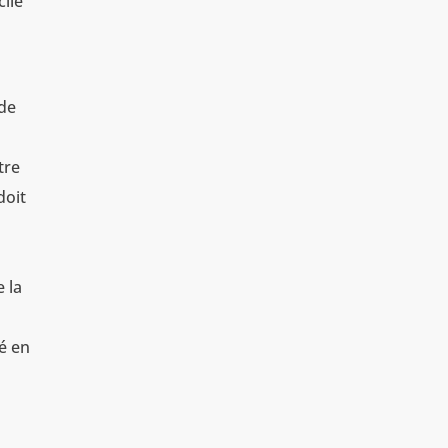
cile
 de
tre
doit
 la
sé en