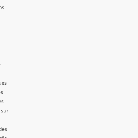
ns
e
ues
es
es
 sur
t
 des