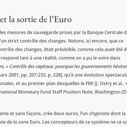
et la sortie de l’Euro
 les mesures de sauvegarde prises par la Banque Centrale 
d’un strict contrôle des changes. Notons, ici encore, que ce
ntrôle des changes, était prévisible, comme cela avait été d
orrespond tant à une réalité, comme on a pu le voire dans
en, « Contrôle des capitaux: pourquoi les gouvernements hésiten
ars 2001, pp. 207-232, p. 228], qu’à une évolution spectacul
nales, et au premier plan desquelles le FMI [J. Ostry et al., 
rnational Monetary Fund Staff Position Note, Washington (D. 
drame et sans façons, crée deux euros, l’un chypriote dont la
e reste de la zone Euro. Les concepteurs de ce système ne ce s