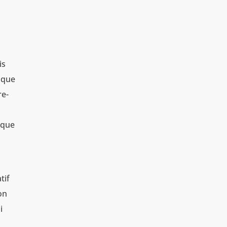
is
e que
re-
 que
tif
on
i
s