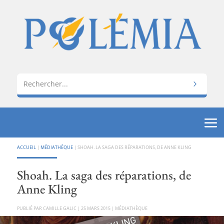
ACCUEIL
|
MÉDIATHÈQUE
|
SHOAH. LA SAGA DES RÉPARATIONS, DE ANNE KLING
Shoah. La saga des réparations, de
Anne Kling
PAR
CAMILLE GALIC
|
25 MARS 2015
|
MÉDIATHÈQUE