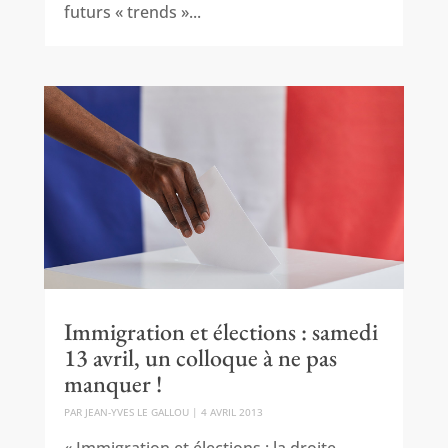
futurs « trends »...
Immigration et élections : samedi
13 avril, un colloque à ne pas
manquer !
PAR
JEAN-YVES LE GALLOU
|
4 AVRIL 2013
« Immigration et élections : la droite