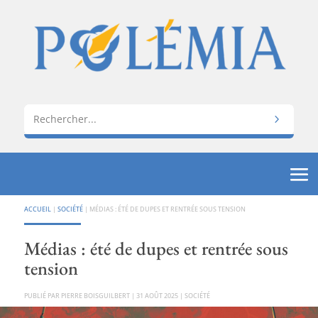
ACCUEIL
|
SOCIÉTÉ
|
MÉDIAS : ÉTÉ DE DUPES ET RENTRÉE SOUS TENSION
Médias : été de dupes et rentrée sous
tension
PAR
PIERRE BOISGUILBERT
|
31 AOÛT 2025
|
SOCIÉTÉ