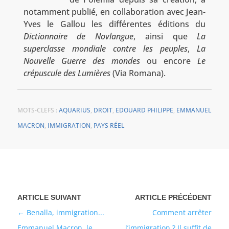
notamment publié, en collaboration avec Jean-
Yves le Gallou les différentes éditions du
Dictionnaire de Novlangue
, ainsi que
La
superclasse mondiale contre les peuples
,
La
Nouvelle Guerre des mondes
ou encore
Le
crépuscule des Lumières
(Via Romana).
MOTS-CLEFS :
AQUARIUS
,
DROIT
,
EDOUARD PHILIPPE
,
EMMANUEL
MACRON
,
IMMIGRATION
,
PAYS RÉEL
Benalla, immigration...
Comment arrêter
Emmanuel Macron, le
l’immigration ? Il suffit de