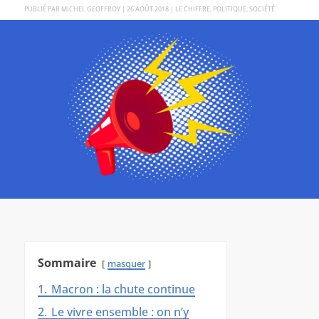
PAR
MICHEL GEOFFROY
|
26 AOÛT 2018
|
LE CHIFFRE
,
POLITIQUE
,
SOCIÉTÉ
Sommaire
masquer
1.
Macron : la chute continue
2.
Le vivre ensemble : on n’y