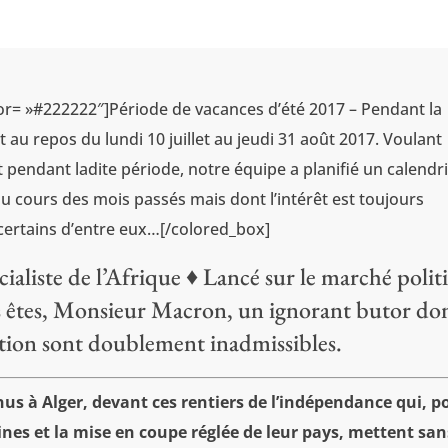
or= »#222222″]Période de vacances d’été 2017 – Pendant la
 au repos du lundi 10 juillet au jeudi 31 août 2017. Voulant
 pendant ladite période, notre équipe a planifié un calendr
 au cours des mois passés mais dont l’intérêt est toujours
 certains d’entre eux…[/colored_box]
ialiste de l’Afrique ♦ Lancé sur le marché polit
 êtes, Monsieur Macron, un ignorant butor do
ation sont doublement inadmissibles.
enus à Alger, devant ces rentiers de l’indépendance qui, p
pines et la mise en coupe réglée de leur pays, mettent san