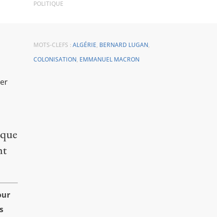
POLITIQUE
MOTS-CLEFS :
ALGÉRIE
,
BERNARD LUGAN
,
COLONISATION
,
EMMANUEL MACRON
ier
ique
nt
our
s