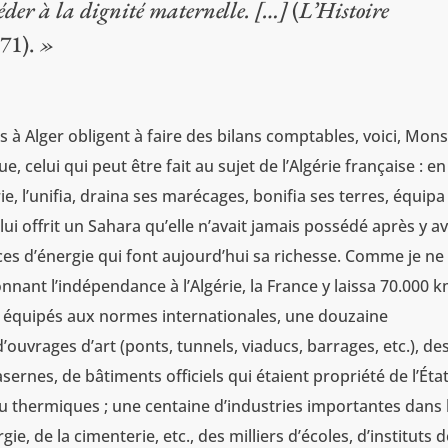
céder à la dignité maternelle. […]
(
L’Histoire
 71).
»
s à Alger obligent à faire des bilans comptables, voici, Mon
, celui qui peut être fait au sujet de l’Algérie française : e
e, l’unifia, draina ses marécages, bonifia ses terres, équipa 
lui offrit un Sahara qu’elle n’avait jamais possédé après y av
ces d’énergie qui font aujourd’hui sa richesse. Comme je ne
nnant l’indépendance à l’Algérie, la France y laissa 70.000 
ts équipés aux normes internationales, une douzaine
ouvrages d’art (ponts, tunnels, viaducs, barrages, etc.), de
sernes, de bâtiments officiels qui étaient propriété de l’Éta
ou thermiques ; une centaine d’industries importantes dans 
ie, de la cimenterie, etc., des milliers d’écoles, d’instituts 