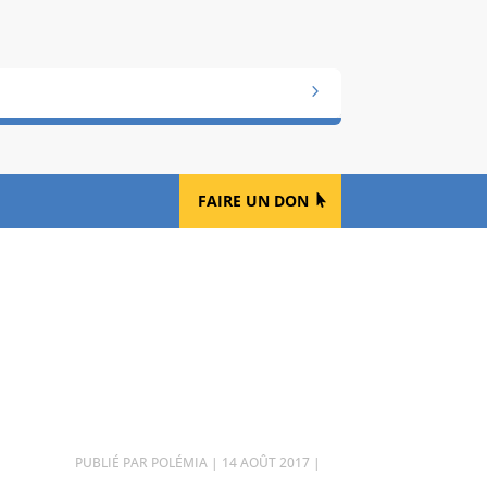
FAIRE UN DON
]
PAR
POLÉMIA
|
14 AOÛT 2017
|