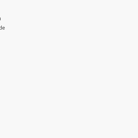
u
 de