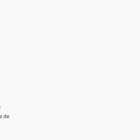
e
e de