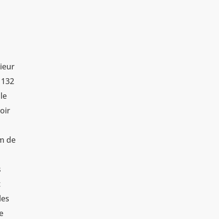
sieur
n 132
le
oir
km de
s
t
les
de