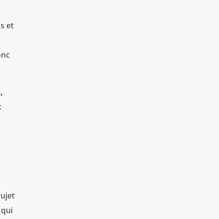
s et
onc
,
x
sujet
 qui