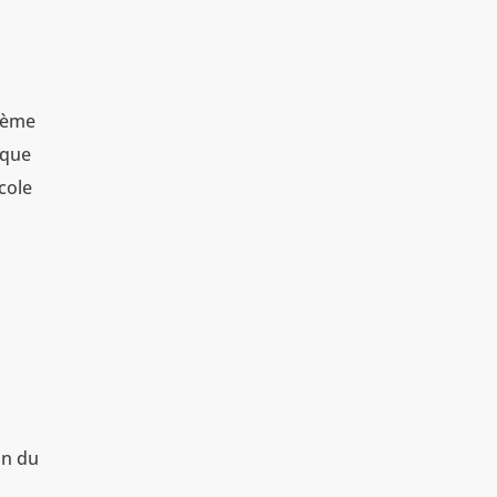
stème
 que
cole
ion du