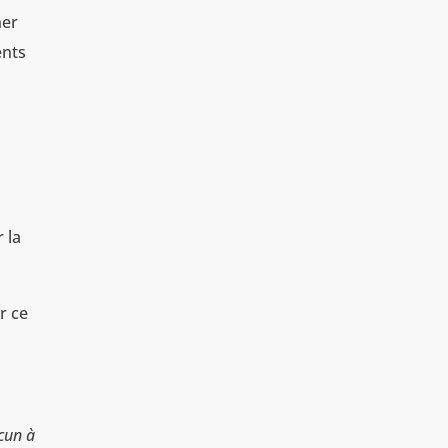
ner
ents
r la
r ce
acun à