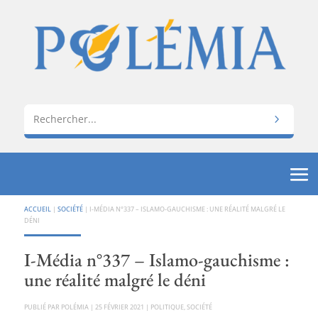
ACCUEIL
|
SOCIÉTÉ
|
I-MÉDIA N°337 – ISLAMO-GAUCHISME : UNE RÉALITÉ MALGRÉ LE
DÉNI
I-Média n°337 – Islamo-gauchisme :
une réalité malgré le déni
PAR
POLÉMIA
|
25 FÉVRIER 2021
|
POLITIQUE
,
SOCIÉTÉ