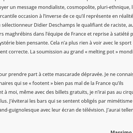
oyer un message mondialiste, cosmopolite, pluri-ethnique, 
rcantile occasion à l’inverse de ce qu’il représente en réalité
u sélectionneur Didier Deschamps le qualifiant de raciste, a
urs maghrébins dans l’équipe de France et reprise à satiété 
ystérie bien pensante. Cela n’a plus rien à voir avec le sport
ment correcte. La soumission au grand « melting pot » mond
 pour prendre part à cette mascarade dépravée. Je ne connai
res qui se « footent » bien pas mal de la France qu’ils
 à moi, même avec des billets gratuits, je n’irai pas au cirq
lus. J’éviterai les bars qui se sentent obligés par mimétisme
rand-guignolesque avec leur écran de télévision. J’aurai tell
Massimo 