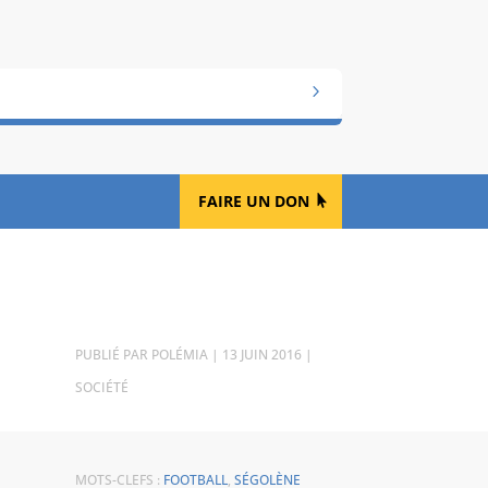
FAIRE UN DON
PAR
POLÉMIA
|
13 JUIN 2016
|
SOCIÉTÉ
MOTS-CLEFS :
FOOTBALL
,
SÉGOLÈNE