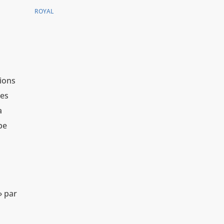
ROYAL
tions
ues
a
pe
» par