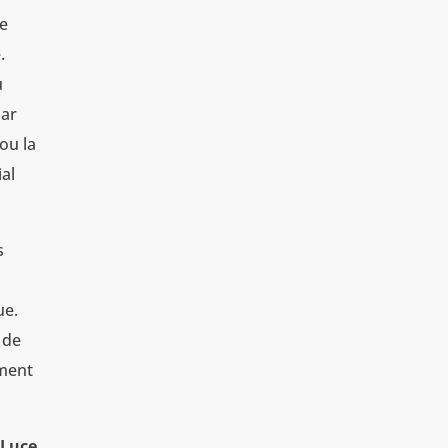
le
.
u
par
 ou la
ial
s
ue.
 de
ement
Luce