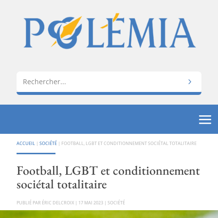
ACCUEIL
|
SOCIÉTÉ
|
FOOTBALL, LGBT ET CONDITIONNEMENT SOCIÉTAL TOTALITAIRE
Football, LGBT et conditionnement
sociétal totalitaire
PAR
ÉRIC DELCROIX
|
17 MAI 2023
|
SOCIÉTÉ