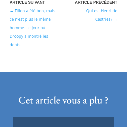
Fillon a été bon, mais
Qui est Henri de
ce n’est plus le même
Castries?
homme. Le jour où
Droopy a montré les
dents
Cet article vous a plu ?