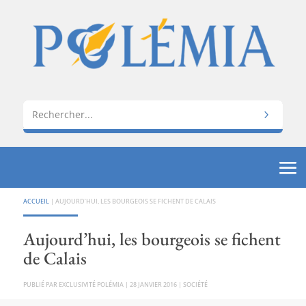
ACCUEIL
|
AUJOURD’HUI, LES BOURGEOIS SE FICHENT DE CALAIS
Aujourd’hui, les bourgeois se fichent
de Calais
PAR
EXCLUSIVITÉ POLÉMIA
|
28 JANVIER 2016
|
SOCIÉTÉ