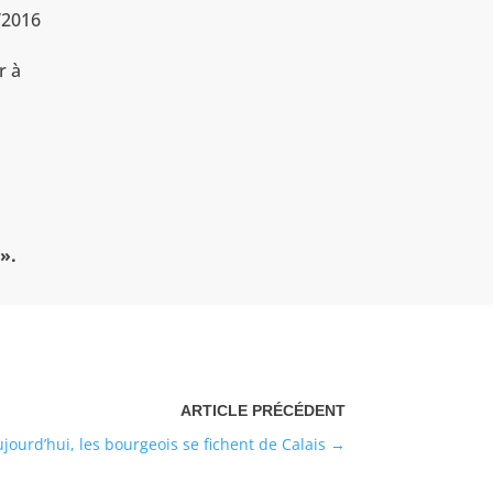
/2016
r à
e
».
jourd’hui, les bourgeois se fichent de Calais