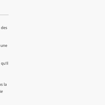
é des
r une
qu’il
s la
ie