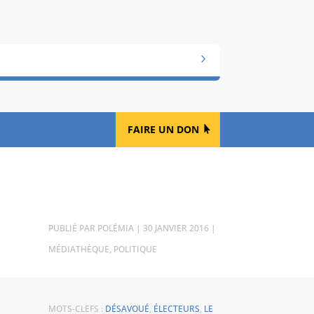
FAIRE UN DON
PAR
POLÉMIA
|
30 JANVIER 2016
|
MÉDIATHÈQUE
,
POLITIQUE
MOTS-CLEFS :
DÉSAVOUÉ
,
ÉLECTEURS
,
LE