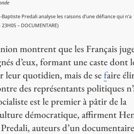
onde
aptiste Predali analyse les raisons d’une défiance qui n’a
28 – 23H05 – DOCUMENTARE)
inion montrent que les Français jug
gnés d’eux, formant une caste dont l
er leur quotidien, mais de se
f
aire éli
contre des représentants politiques n’
ocialiste est le premier à pâtir de la
 culture démocratique, affirment He
 Predali, auteurs d’un documentair