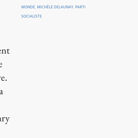
MONDE
,
MICHÈLE DELAUNAY
,
PARTI
SOCIALISTE
ent
e
re.
a
nry
e