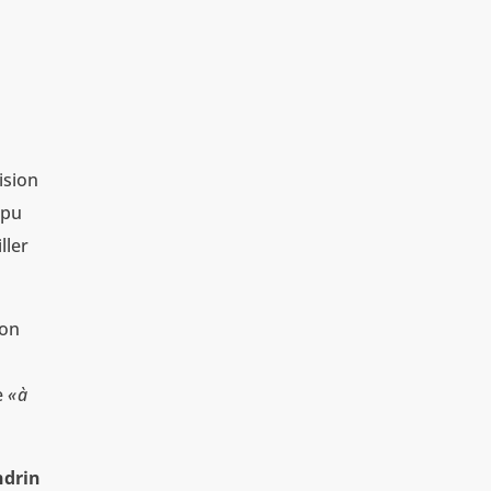
ision
 pu
ller
ion
ue
«
à
ndrin