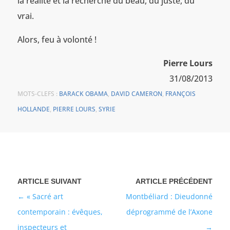
la réalité et la recherche du beau, du juste, du
vrai.
Alors, feu à volonté !
Pierre Lours
31/08/2013
MOTS-CLEFS :
BARACK OBAMA
,
DAVID CAMERON
,
FRANÇOIS
HOLLANDE
,
PIERRE LOURS
,
SYRIE
« Sacré art
Montbéliard : Dieudonné
contemporain : évêques,
déprogrammé de l’Axone
inspecteurs et