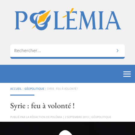
ACCUEIL
|
GÉOPOLITIQUE
|
SYRIE : FEU À VOLONTÉ !
Syrie : feu à volonté !
PAR
LA RÉDACTION DE POLÉMIA
|
2 SEPTEMBRE 2013
|
GÉOPOLITIQUE