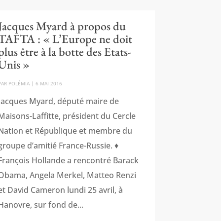
Jacques Myard à propos du
TAFTA : « L’Europe ne doit
plus être à la botte des Etats-
Unis »
PAR
POLÉMIA
|
6 MAI 2016
Jacques Myard, député maire de
Maisons-Laffitte, président du Cercle
Nation et République et membre du
groupe d’amitié France-Russie. ♦
François Hollande a rencontré Barack
Obama, Angela Merkel, Matteo Renzi
et David Cameron lundi 25 avril, à
Hanovre, sur fond de...