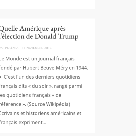
Quelle Amérique après
l’élection de Donald Trump
PAR
POLÉMIA
|
11 NOVEMBRE 2016
Le Monde est un journal français
fondé par Hubert Beuve-Méry en 1944.
♦ C'est l'un des derniers quotidiens
français dits « du soir », rangé parmi
les quotidiens français « de
référence ». (Source Wikipédia)
Ecrivains et historiens américains et
français expriment...