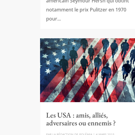
américain Seymour Hersh qui obtint
notamment le prix Pulitzer en 1970
pour...
Les USA : amis, alliés,
adversaires ou ennemis ?
PAR
LA RÉDACTION DE POLÉMIA
|
4 MARS 2015