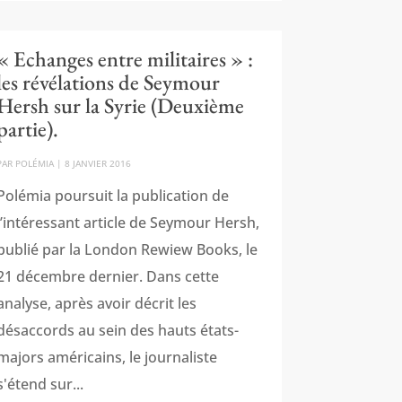
« Echanges entre militaires » :
les révélations de Seymour
Hersh sur la Syrie (Deuxième
partie).
PAR
POLÉMIA
|
8 JANVIER 2016
Polémia poursuit la publication de
l’intéressant article de Seymour Hersh,
publié par la London Rewiew Books, le
21 décembre dernier. Dans cette
analyse, après avoir décrit les
désaccords au sein des hauts états-
majors américains, le journaliste
s'étend sur...