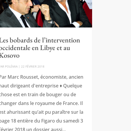
Les bobards de l’intervention
occidentale en Libye et au
Kosovo
PAR
POLÉMIA
|
22 FÉVRIER 2018
Par Marc Rousset, économiste, ancien
haut dirigeant d'entreprise ♦ Quelque
chose est en train de bouger ou de
changer dans le royaume de France. Il
est ahurissant qu’ait pu paraître sur la
page 18 entière du Figaro du samedi 3
février 2018 un dossier aussi...