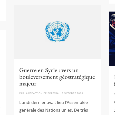
Guerre en Syrie : vers un
bouleversement géostratégique
majeur
PAR
LA RÉDACTION DE POLÉMIA
|
5 OCTOBRE 2015
Lundi dernier avait lieu l’Assemblée
e
générale des Nations unies. De très