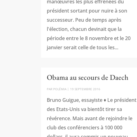
manœuvres les plus effrénées du
président sortant pour nuire à son
successeur. Peu de temps après
l'élection, chacun devinait que la
période entre le 8 novembre et le 20
janvier serait celle de tous les...
Obama au secours de Daech
PAR
POLÉMIA
|
19 SEPTEMBRE 2016
Bruno Guigue, essayiste ♦ Le président
des Etats-Unis va bientôt tirer sa
révérence. Mais avant de rejoindre le
club des conférenciers à 100 000
dollars, il aura commis un nouveau