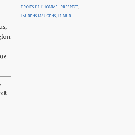
DROITS DE L'HOMME
,
IRRESPECT
,
LAURENS MAUGENS
,
LE MUR
us,
gion
que
s
fait