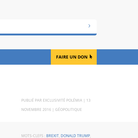
FAIRE UN DON
PAR
EXCLUSIVITÉ POLÉMIA
|
13
NOVEMBRE 2016
|
GÉOPOLITIQUE
MOTS-CLEFS :
BREXIT
,
DONALD TRUMP
,