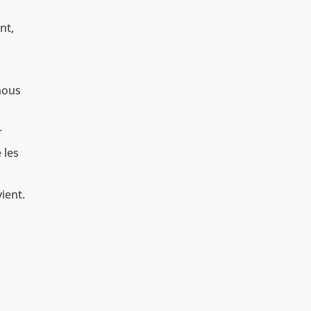
nt,
nous
r
 les
vient.