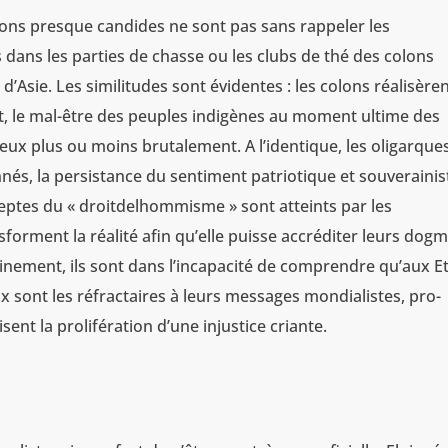
ions presque candides ne sont pas sans rappeler les
dans les parties de chasse ou les clubs de thé des colons
 d’Asie. Les similitudes sont évidentes : les colons réalisèren
t, le mal-être des peuples indigènes au moment ultime des
 eux plus ou moins brutalement. A l’identique, les oligarque
nés, la persistance du sentiment patriotique et souverainis
adeptes du « droitdelhommisme » sont atteints par les
nsforment la réalité afin qu’elle puisse accréditer leurs dog
rinement, ils sont dans l’incapacité de comprendre qu’aux Et
 sont les réfractaires à leurs messages mondialistes, pro-
ent la prolifération d’une injustice criante.