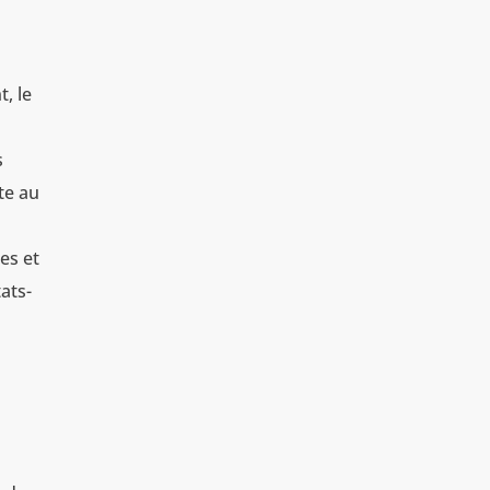
t, le
s
te au
mes et
ats-