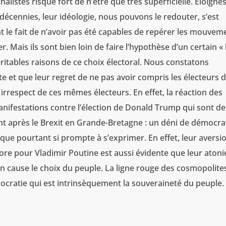
listes risque fort de n’être que très superficielle. Eloigné
écennies, leur idéologie, nous pouvons le redouter, s’est
nt le fait de n’avoir pas été capables de repérer les mouvem
er. Mais ils sont bien loin de faire l’hypothèse d’un certain «
ritables raisons de ce choix électoral. Nous constatons
te et que leur regret de ne pas avoir compris les électeurs 
respect de ces mêmes électeurs. En effet, la réaction des
anifestations contre l’élection de Donald Trump qui sont de
t après le Brexit en Grande-Bretagne : un déni de démocra
ique pourtant si prompte à s’exprimer. En effet, leur aversi
ore pour Vladimir Poutine est aussi évidente que leur atoni
n cause le choix du peuple. La ligne rouge des cosmopolites
mocratie qui est intrinsèquement la souveraineté du peuple.