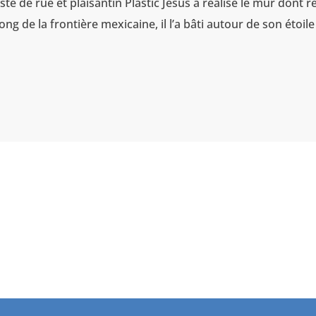
e de rue et plaisantin Plastic Jesus a réalisé le mur dont r
ong de la frontière mexicaine, il l’a bâti autour de son étoile