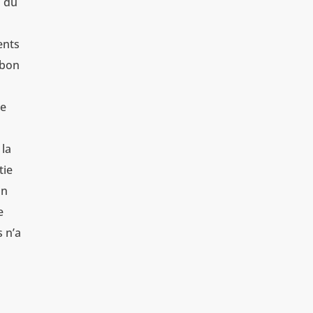
s du
ents
 bon
de
 la
tie
on
e
 n’a