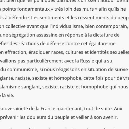
rait bien que les politiques patriotes s’unissent autour de sa
 points fondamentaux « très loin des murs » afin qu’ils ne
els à défendre. Les sentiments et les ressentiments du peup
on collective avant que l’individualisme, bien contemporain,
e une ségrégation assassine en réponse à la dictature de
éfier des réactions de défense contre cet égalitarisme
 effraction, éradiquer races, cultures et identités sexuelles
availlons pas particulièrement avec la Russie qui a su
e du communisme, si nous réagissons en situation de survie
glante, raciste, sexiste et homophobe, cette fois pour de vrai
l’islamisme sanglant, sexiste, raciste et homophobe qui nous
 la vie.
la souveraineté de la France maintenant, tout de suite. Aux
 prévenir les douleurs du peuple et veiller à son avenir.