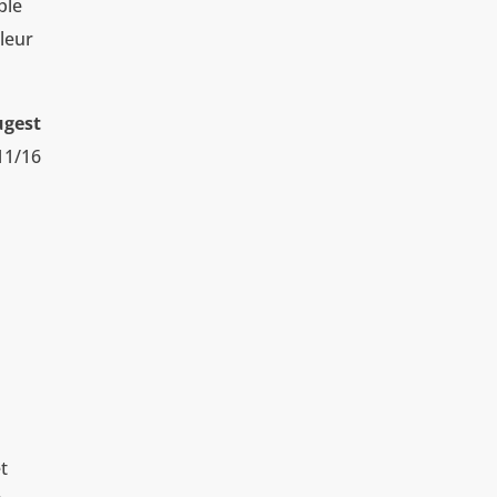
ple
leur
gest
11/16
t