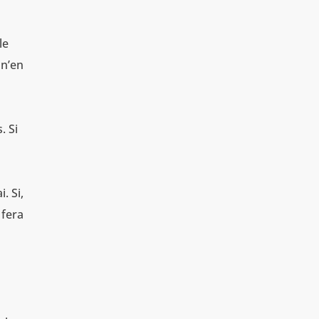
le
 n’en
. Si
. Si,
 fera