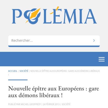
ACCUEIL
|
SOCIÉTÉ
|
NOUVELLE ÉPÎTRE AUX EUROPÉENS : GARE AUX DÉMONS LIBÉRAUX
!
Nouvelle épître aux Européens : gare
aux démons libéraux !
PAR
MICHEL GEOFFROY
|
24 FÉVRIER 2013
|
SOCIÉTÉ