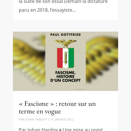
la suite de son essai Demain la dictature
paru en 2018, l’essayiste...
« Fascisme » : retour sur un
terme en vogue
PAR
JOHAN HARDOY
|
11 JANVIER 2022
Par Johan Hardoy ♦ Une mise au point