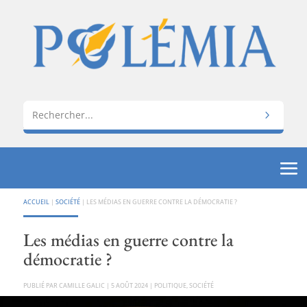
ACCUEIL
|
SOCIÉTÉ
|
LES MÉDIAS EN GUERRE CONTRE LA DÉMOCRATIE ?
Les médias en guerre contre la
démocratie ?
PAR
CAMILLE GALIC
|
5 AOÛT 2024
|
POLITIQUE
,
SOCIÉTÉ