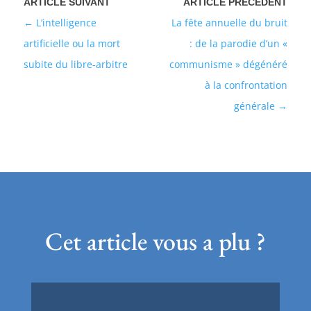
L’intelligence
La fête annuelle du bruit
artificielle ou la mort
: de la parodie d’un «
subite du libre-arbitre
communisme » dégénéré
à la confrontation
générale
Cet article vous a plu ?