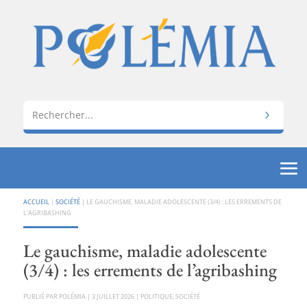
ACCUEIL
|
SOCIÉTÉ
|
LE GAUCHISME, MALADIE ADOLESCENTE (3/4) : LES ERREMENTS DE
L’AGRIBASHING
Le gauchisme, maladie adolescente
(3/4) : les errements de l’agribashing
PAR
POLÉMIA
|
3 JUILLET 2026
|
POLITIQUE
,
SOCIÉTÉ