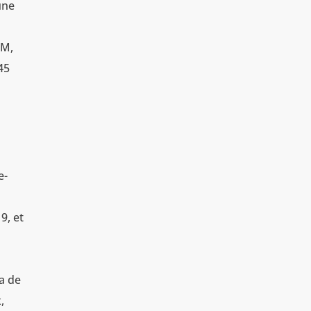
une
OM,
 45
e-
9, et
sa de
,