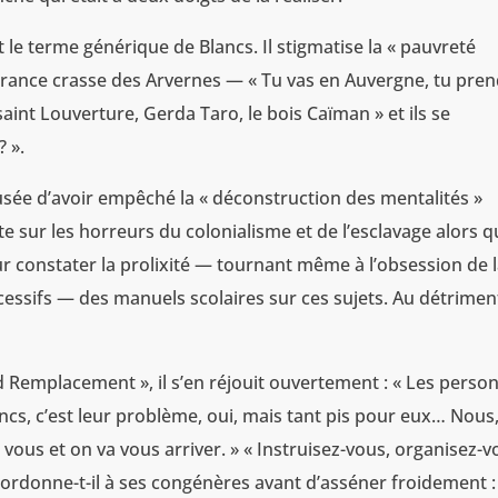
 le terme générique de Blancs. Il stigmatise la « pauvreté
norance crasse des Arvernes — « Tu vas en Auvergne, tu pre
aint Louverture, Gerda Taro, le bois Caïman » et ils se
? ».
cusée d’avoir empêché la « déconstruction des mentalités »
tte sur les horreurs du colonialisme et de l’esclavage alors q
ur constater la prolixité — tournant même à l’obsession de 
cessifs — des manuels scolaires sur ces sujets. Au détrimen
rand Remplacement », il s’en réjouit ouvertement : « Les perso
ancs, c’est leur problème, oui, mais tant pis pour eux… Nous
 vous et on va vous arriver. » « Instruisez-vous, organisez-v
rdonne-t-il à ses congénères avant d’asséner froidement : 