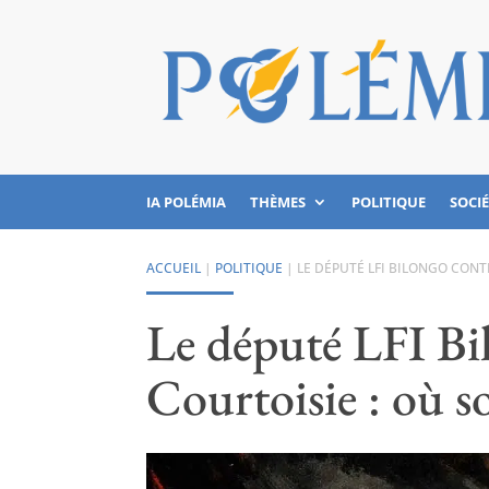
IA POLÉMIA
THÈMES
POLITIQUE
SOCI
ACCUEIL
|
POLITIQUE
|
LE DÉPUTÉ LFI BILONGO CONT
Le député LFI Bi
Courtoisie : où s