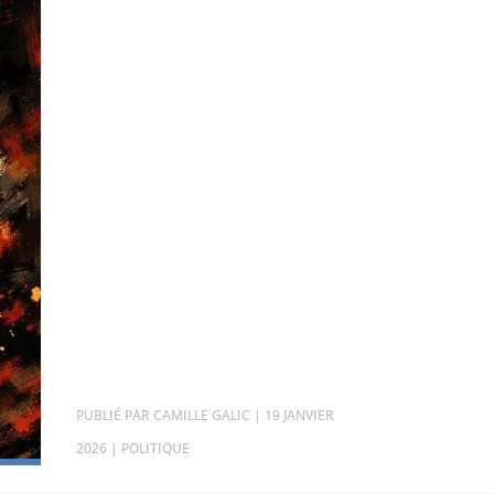
PAR
CAMILLE GALIC
|
19 JANVIER
2026
|
POLITIQUE