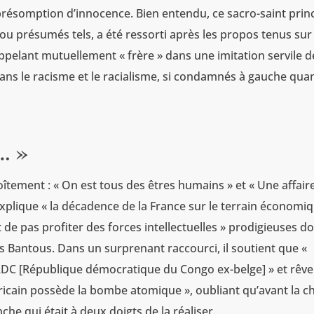
a présomption d’innocence. Bien entendu, ce sacro-saint prin
» ou présumés tels, a été ressorti après les propos tenus sur 
appelant mutuellement « frère » dans une imitation servile d
dans le racisme et le racialisme, si condamnés à gauche quan
r… »
oîtement : « On est tous des êtres humains » et « Une affair
explique « la décadence de la France sur le terrain économi
it de pas profiter des forces intellectuelles » prodigieuses d
es Bantous. Dans un surprenant raccourci, il soutient que «
RDC [République démocratique du Congo ex-belge] » et rêve
fricain possède la bombe atomique », oubliant qu’avant la c
nche qui était à deux doigts de la réaliser.