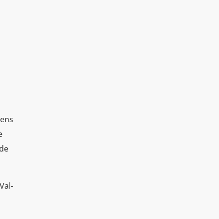
tens
e
 de
.
Val-