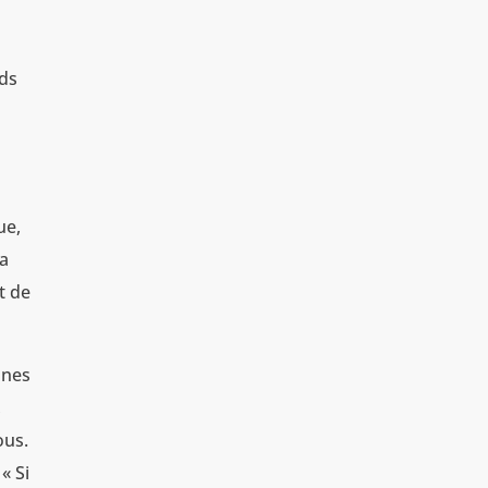
nds
ue,
la
t de
nnes
,
ous.
« Si