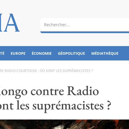
ÉTÉ
EUROPE
ÉCONOMIE
GÉOPOLITIQUE
MÉDIATHÈQUE
RE RADIO COURTOISIE : OÙ SONT LES SUPRÉMACISTES ?
longo contre Radio
ont les suprémacistes ?