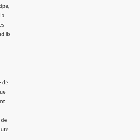
cipe,
la
es
d ils
e de
que
ont
 de
hute