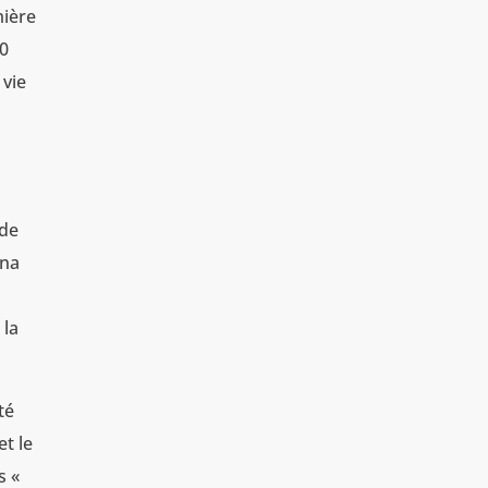
mière
00
 vie
 de
îna
 la
té
et le
s «