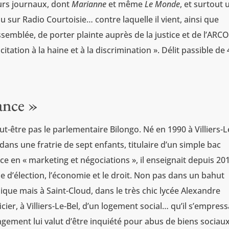
eurs journaux, dont
Marianne
et même
Le Monde
, et surtout 
 sur Radio Courtoisie… contre laquelle il vient, ainsi que
ssemblée, de porter plainte auprès de la justice et de l’ARC
itation à la haine et à la discrimination ». Délit passible de
ance »
t-être pas le parlementaire Bilongo. Né en 1990 à Villiers-L
 dans une fratrie de sept enfants, titulaire d’un simple bac
ce en « marketing et négociations », il enseignait depuis 201
e d’élection, l’économie et le droit. Non pas dans un bahut
ique mais à Saint-Cloud, dans le très chic lycée Alexandre
ier, à Villiers-Le-Bel, d’un logement social… qu’il s’empres
ngement lui valut d’être inquiété pour abus de biens sociaux