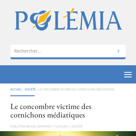
ACCUEIL
|
SOCIÉTÉ
|
LE CONCOMBRE VICTIME DES CORNICHONS MÉDIATIQUES
Le concombre victime des
cornichons médiatiques
PAR
MICHEL GEOFFROY
|
7 JUIN 2011
|
SOCIÉTÉ