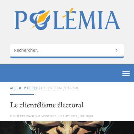
ACCUEIL
|
POLITIQUE
|
LE CLIENTÉLISME ÉLECTORAL
Le clientélisme électoral
PAR
FRANÇOISE MONESTIER
|
25 AVRIL 2013
|
POLITIQUE