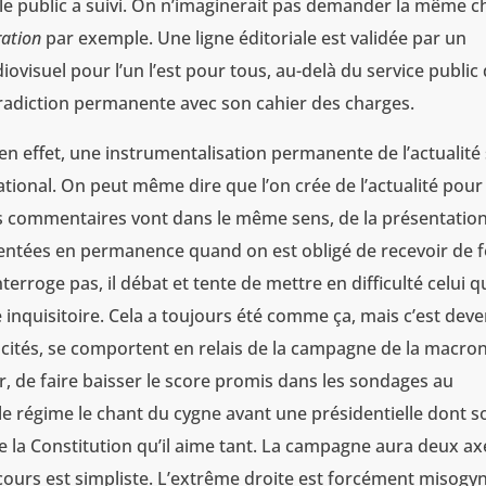
et le public a suivi. On n’imaginerait pas demander la même 
ration
par exemple. Une ligne éditoriale est validée par un
iovisuel pour l’un l’est pour tous, au-delà du service public
ntradiction permanente avec son cahier des charges.
en effet, une instrumentalisation permanente de l’actualité
ional. On peut même dire que l’on crée de l’actualité pour
es commentaires vont dans le même sens, de la présentatio
rientées en permanence quand on est obligé de recevoir de 
nterroge pas, il débat et tente de mettre en difficulté celui q
 inquisitoire. Cela a toujours été comme ça, mais c’est dev
 cités, se comportent en relais de la campagne de la macro
r, de faire baisser le score promis dans les sondages au
le régime le chant du cygne avant une présidentielle dont s
de la Constitution qu’il aime tant. La campagne aura deux ax
scours est simpliste. L’extrême droite est forcément misogy