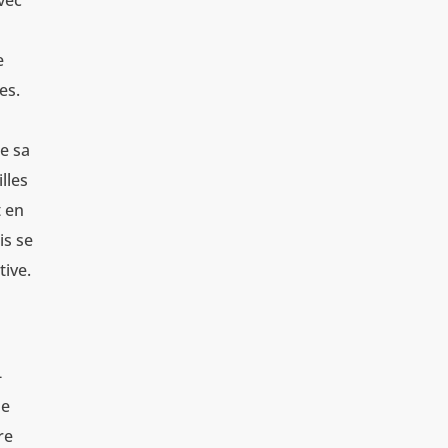
avec
e
es.
ie sa
illes
t en
is se
tive.
-
de
re