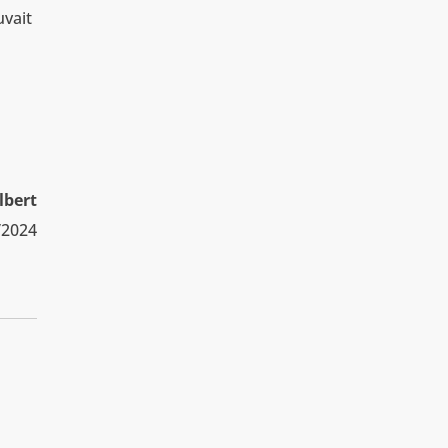
uvait
lbert
/2024