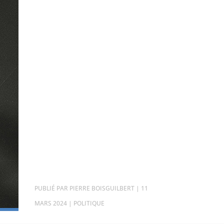
PAR
PIERRE BOISGUILBERT
|
11
MARS 2024
|
POLITIQUE