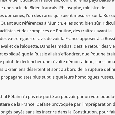
inistre de l’Éducation nationale, confondre les pays Baltes 
 une sorte de Biden français. Philosophe, ministre de
ses domaines, l’un des rares qui soient mesurés sur la Russi
ant aux références à Munich, elles sont, bien sûr, ridicul
cifistes et des complices de Poutine, des traîtres avant la
es va-t-en-guerre ravis de voir la France opposer à la Russ
eval et de l’alouette. Dans les médias, c’est le retour des vie
expliqué que la Russie allait s’effondrer, que Poutine étai
le point de déclencher une révolte démocratique, sans jama
s Ukrainiens désertent et sont au bord de la rupture défini
s propagandistes plus subtils que leurs homologues russes,
réchal Pétain n’a pas été porté au pouvoir par un vote populo
 militaire de la France. Défaite provoquée par l’impréparation 
ongés payés sans les inscrire dans la Constitution, pour fai