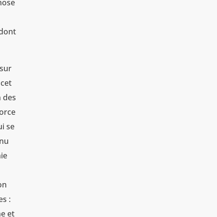
chose
 dont
 sur
 cet
n des
force
ui se
enu
nie
on
es :
ne et