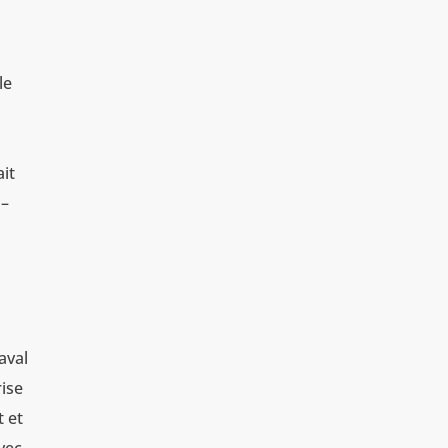
le
ait
 –
Laval
rise
t et