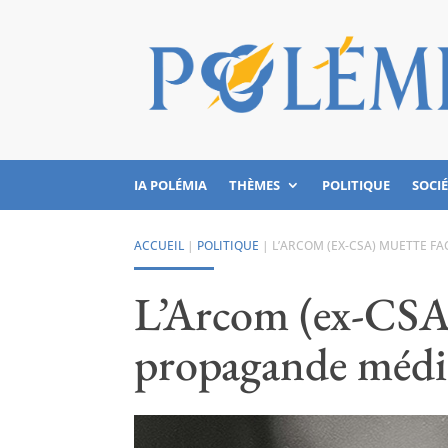
IA POLÉMIA
THÈMES
POLITIQUE
SOCI
ACCUEIL
|
POLITIQUE
|
L’ARCOM (EX-CSA) MUETTE F
L’Arcom (ex-CSA)
propagande médi