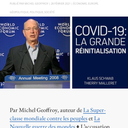
PAR
MICHEL GEOFFROY
|
28 FÉVRIER 2021
|
ÉCONOMIE
,
EUROPE
,
GÉOPOLITIQUE
,
POLITIQUE
,
SOCIÉTÉ
Par Michel Geoffroy, auteur de
La Super-
classe mondiale contre les peuples
et
La
Nouvelle guerre des mondes
♦ L’accusation