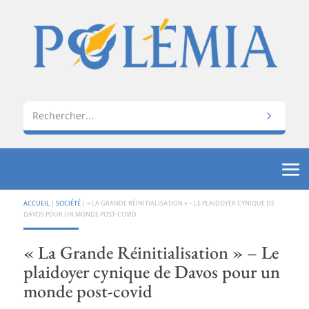
ACCUEIL
|
SOCIÉTÉ
|
« LA GRANDE RÉINITIALISATION » – LE PLAIDOYER CYNIQUE DE
DAVOS POUR UN MONDE POST-COVID
« La Grande Réinitialisation » – Le
plaidoyer cynique de Davos pour un
monde post-covid