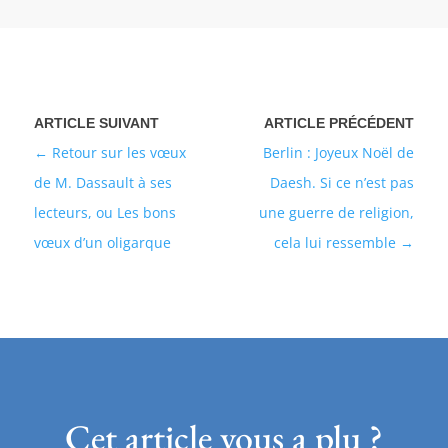
Retour sur les vœux
Berlin : Joyeux Noël de
de M. Dassault à ses
Daesh. Si ce n’est pas
lecteurs, ou Les bons
une guerre de religion,
vœux d’un oligarque
cela lui ressemble
Cet article vous a plu ?