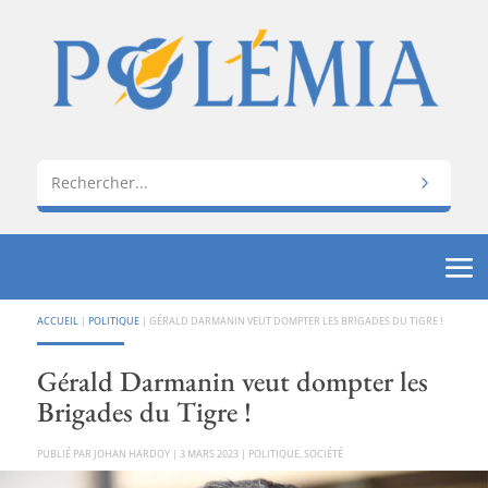
ACCUEIL
|
POLITIQUE
|
GÉRALD DARMANIN VEUT DOMPTER LES BRIGADES DU TIGRE !
Gérald Darmanin veut dompter les
Brigades du Tigre !
PAR
JOHAN HARDOY
|
3 MARS 2023
|
POLITIQUE
,
SOCIÉTÉ