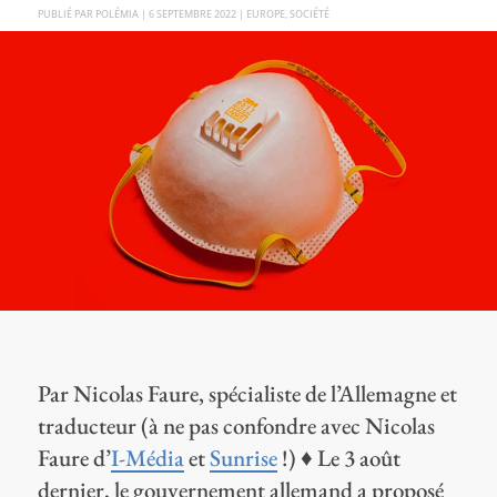
PAR
POLÉMIA
|
6 SEPTEMBRE 2022
|
EUROPE
,
SOCIÉTÉ
Par Nicolas Faure, spécialiste de l’Allemagne et
traducteur (à ne pas confondre avec Nicolas
Faure d’
I-Média
et
Sunrise
!) ♦ Le 3 août
dernier, le gouvernement allemand a proposé