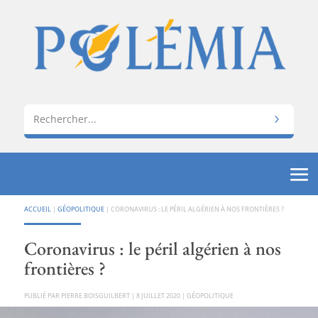
ACCUEIL
|
GÉOPOLITIQUE
|
CORONAVIRUS : LE PÉRIL ALGÉRIEN À NOS FRONTIÈRES ?
Coronavirus : le péril algérien à nos
frontières ?
PAR
PIERRE BOISGUILBERT
|
8 JUILLET 2020
|
GÉOPOLITIQUE